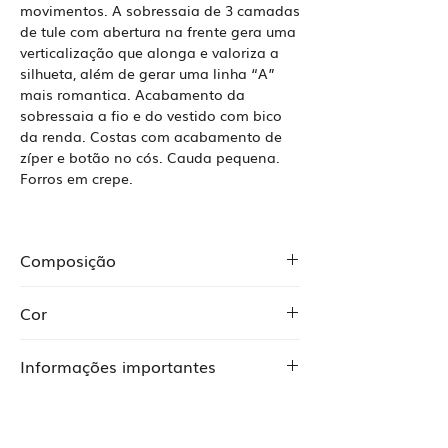
movimentos. A sobressaia de 3 camadas
de tule com abertura na frente gera uma
verticalização que alonga e valoriza a
silhueta, além de gerar uma linha “A”
mais romantica. Acabamento da
sobressaia a fio e do vestido com bico
da renda. Costas com acabamento de
zíper e botão no cós. Cauda pequena.
Forros em crepe.
Composição
Crepe 97% poliéster 3% elastano
Cor
Crepe 96% poliéster 4% elastano
Tule 100% poliéster
Off white e marfim
Renda
Informações importantes
O Preço abaixo é inicial, dependendo do
Produto Sob Medida
tamanho, sendo sob medida, ou
adicionando outros detalhes.