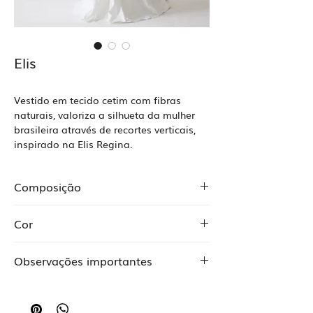
Elis
Vestido em tecido cetim com fibras
naturais, valoriza a silhueta da mulher
brasileira através de recortes verticais,
inspirado na Elis Regina.
Composição
Cetim Modal 69% 31% algodão. Forro:
Cor
Crepe 96% poliéster 4% elastano
Off White
Observações importantes
O Preço pode alterar de acordo com
alguma expecificidade ou alteração