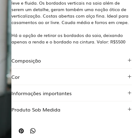
leve e fluida. Os bordados verticais na saia além de
serem um detalhe, geram também uma noção ótica de
verticalização. Costas abertas com alça fina. Ideal para
casamentos ao ar livre. Cauda média e forros em crepe.
Há a opção de retirar os bordados da saia, deixando
apenas a renda e o bordado na cintura. Valor: R$5500
Composição
Cor
Musseline 100% poliéster
Crepe 97% poliéster 3% elastano
Off white
Crepe 96% poliéster 4% elastano
Informações importantes
Renda mariscot
O Preço pode alterar de acordo com alguma
Produto Sob Medida
expecificidade ou alteração proposta pela cliente.
Comece
AQUI
seu atendimento sob medida.