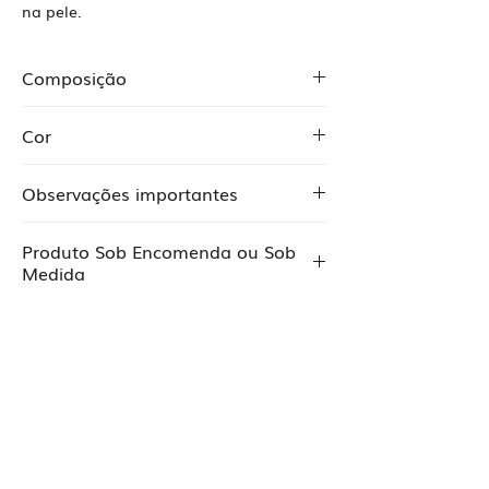
na pele.
Composição
Chiffon 100% seda
Cor
Forro Crepe 96% poliéster 4% elastano
Off white
Observações importantes
O Preço pode alterar de acordo com
Produto Sob Encomenda ou Sob
alguma expecificidade ou alteração
Medida
proposta pela cliente.