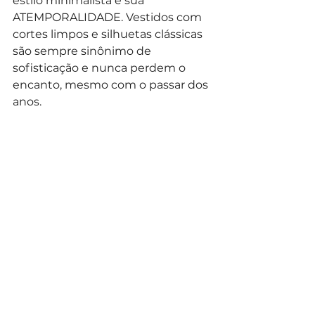
estilo minimalista é sua 
ATEMPORALIDADE. Vestidos com 
cortes limpos e silhuetas clássicas 
são sempre sinônimo de 
sofisticação e nunca perdem o 
encanto, mesmo com o passar dos 
anos.
Além disso, o minimalismo é 
extremamente VERSÁTIL: ele se 
harmoniza facilmente ao estilo de 
cada noiva. Seja com acessórios 
delicados, um véu sutil ou 
detalhes discretos, o vestido 
minimalista pode ser 
personalizado de forma única, 
mantendo sua elegância e 
modernidade intactas.