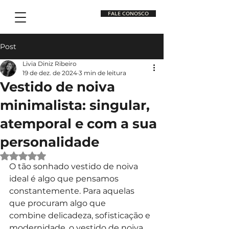
FALE CONOSCO
Post
Livia Diniz Ribeiro
19 de dez. de 2024
3 min de leitura
Vestido de noiva
minimalista: singular,
atemporal e com a sua
personalidade
Avaliado com NaN de 5 estrelas.
O tão sonhado vestido de noiva 
ideal é algo que pensamos 
constantemente. Para aquelas 
que procuram algo que 
combine delicadeza, sofisticação e 
modernidade, o vestido de noiva 