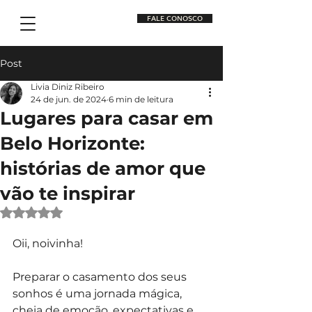
FALE CONOSCO
Post
Livia Diniz Ribeiro
24 de jun. de 2024
6 min de leitura
Lugares para casar em
Belo Horizonte:
histórias de amor que
vão te inspirar
Avaliado com NaN de 5 estrelas.
Oii, noivinha!
Preparar o casamento dos seus 
sonhos é uma jornada mágica, 
cheia de emoção, expectativas e, 